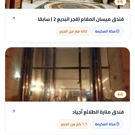
4
فندق ميسان المقام (فجر البديع 2 ) سابقا
مكة المكرمة
452 متر من الحرم
4
فندق منارة الطلائع أجياد
مكة المكرمة
1.1 كم من الحرم