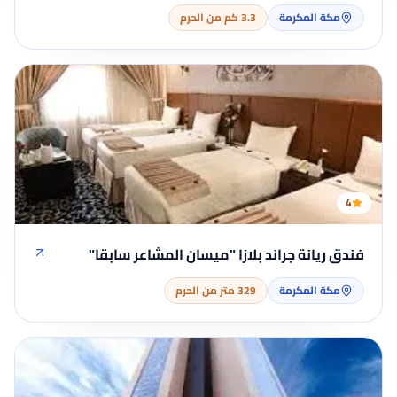
مكة المكرمة
3.3 كم من الحرم
4
فندق ريانة جراند بلازا "ميسان المشاعر سابقا"
مكة المكرمة
329 متر من الحرم