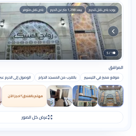
يوجد باص نقل للحرم
يبعد 1,298 متر عن الحرم
باص نقل متوفر
1 / 5
المرافق
موقع مميز في التيسيير
بالقرب من المسجد الحرام
الوصول إلى الحرم عب
مهتم بالفندق؟ احجز الآن
عرض كل الصور