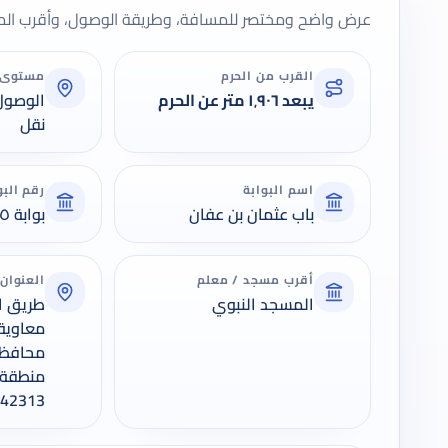
عرض واضح ومختصر للمسافة، وطريقة الوصول، وأقرب المعا
القرب من الحرم
مستوى 
يبعد ١٬٩٠٦ متر عن الحرم
الوصول
نقل
اسم البوابة
رقم البو
باب عثمان بن عفان
بوابة ٢٥
أقرب مسجد / معلم
العنوان
المسجد النبوي
طريق ال
معاوية,
محافظة 
منطقة ا
42313