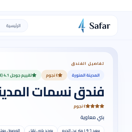
الرئيسية
تفاصيل الفندق
المدينة المنورة
٤ نجوم
تقييم جوجل 4.1 (٥٨٤)
فندق نسمات المدينة
٤ نجوم
بني معاوية
يبعد ١٬٩٠٦ متر عن الحرم
يوجد باص نقل
الوصول يعت