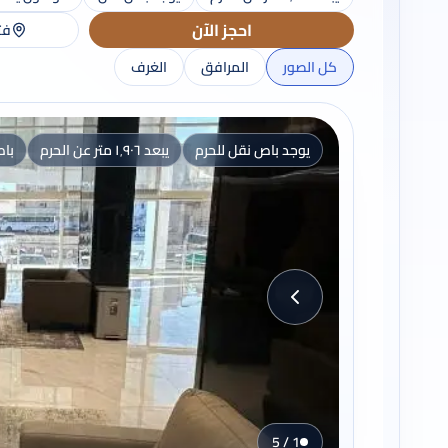
احجز الآن
فت
كل الصور
المرافق
الغرف
يوجد باص نقل للحرم
يبعد ١٬٩٠٦ متر عن الحرم
باص
1 / 5