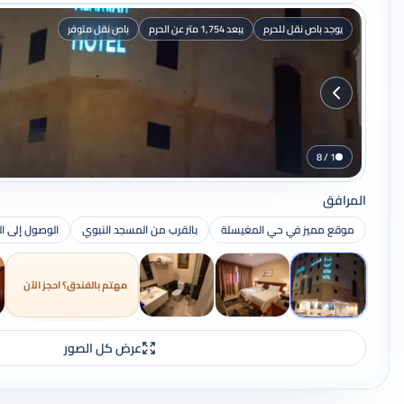
يوجد باص نقل للحرم
يبعد 1,754 متر عن الحرم
باص نقل متوفر
1 / 8
المرافق
موقع مميز في حي المغيسلة
بالقرب من المسجد النبوي
الوصول إلى ال
مهتم بالفندق؟ احجز الآن
عرض كل الصور