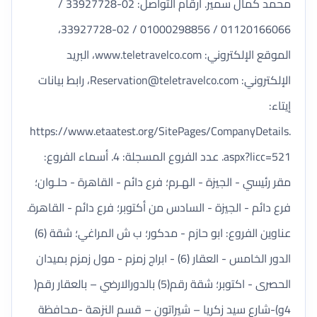
محمد كمال سمير. أرقام التواصل: 02-33927728 /
01120166066 / 01000298856 / 02-33927728،
الموقع الإلكتروني: www.teletravelco.com، البريد
الإلكتروني:
Reservation@teletravelco.com
، رابط بيانات
إيتاء:
https://www.etaatest.org/SitePages/CompanyDetails.
aspx?licc=521. عدد الفروع المسجلة: 4. أسماء الفروع:
مقر رئيسي - الجيزة - الهـرم؛ فرع دائم - القاهرة - حلـوان؛
فرع دائم - الجيزة - السادس من أكتوبر؛ فرع دائم - القاهرة.
عناوين الفروع: ابو حازم - مدكور؛ ب ش المراغي؛ شقة (6)
الدور الخامس - العقار (6) - ابراج زمزم - مول زمزم بميدان
الحصرى - اكتوبر؛ شقة رقم(5) بالدورالارضي – بالعقار رقم(
4و)-شارع سيد زكريا – شيراتون – قسم النزهة -محافظة