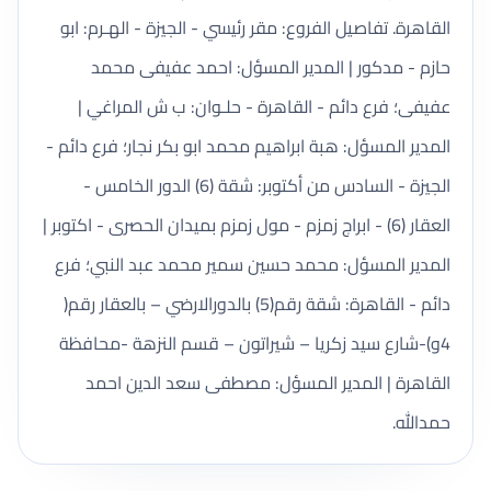
القاهرة. تفاصيل الفروع: مقر رئيسي - الجيزة - الهـرم: ابو
حازم - مدكور | المدير المسؤل: احمد عفيفى محمد
عفيفى؛ فرع دائم - القاهرة - حلـوان: ب ش المراغي |
المدير المسؤل: هبة ابراهيم محمد ابو بكر نجار؛ فرع دائم -
الجيزة - السادس من أكتوبر: شقة (6) الدور الخامس -
العقار (6) - ابراج زمزم - مول زمزم بميدان الحصرى - اكتوبر |
المدير المسؤل: محمد حسين سمير محمد عبد النبي؛ فرع
دائم - القاهرة: شقة رقم(5) بالدورالارضي – بالعقار رقم(
4و)-شارع سيد زكريا – شيراتون – قسم النزهة -محافظة
القاهرة | المدير المسؤل: مصطفى سعد الدين احمد
حمدالله.