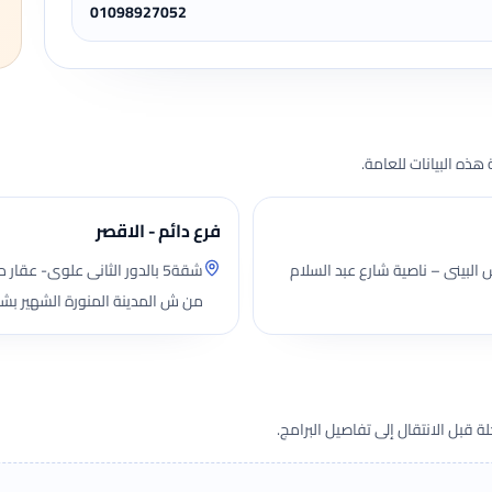
01098927052
هذه البيانات للعامة.
فرع دائم - الاقصر
1) بالدور السادس – العقار رقم (29) - ش البينى – ناصية شارع عبد السلام
شقة5 بالدور الثانى علوى-
من ش المدينة المنورة الشهير بش
قبل الانتقال إلى تفاصيل البرامج.