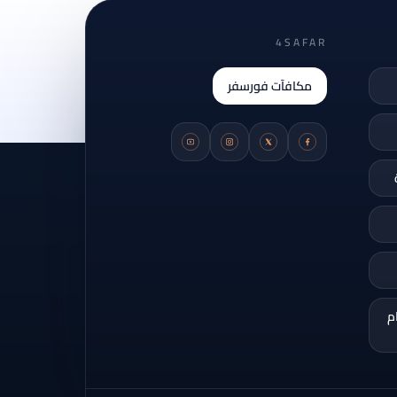
4SAFAR
مكافآت فورسفر
م