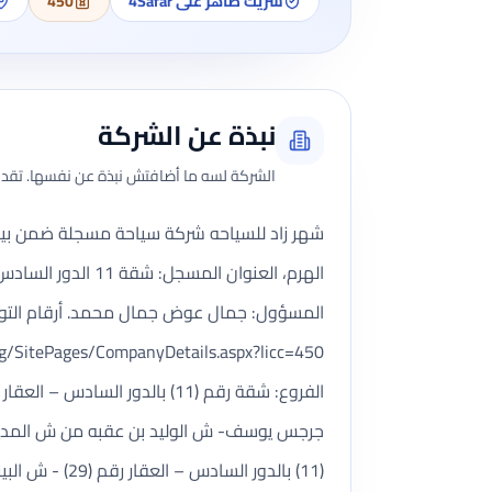
شريك ظاهر على 4Safar
450
نبذة عن الشركة
الشركة لسه ما أضافتش نبذة عن نفسها. تقدر 
المسؤول: جمال عوض جمال محمد. أرقام التواصل: 01273966756 / 01098927052 / 0، البريد ا
جرجس يوسف- ش الوليد بن عقبه من ش المدينة ا