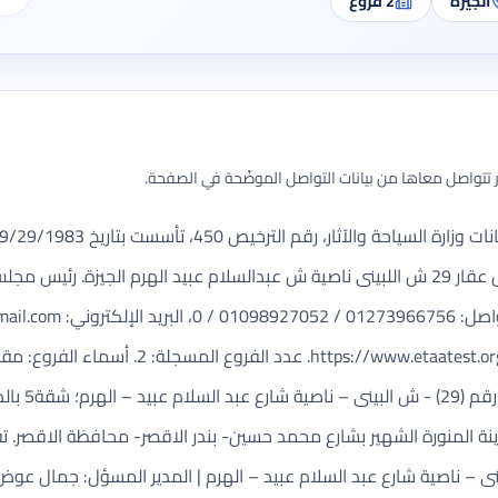
الجيزة
2
فروع
تتواصل معاها من بيانات التواصل الموضّحة في الصفحة.
الهرم، العنوان المسجل: شقة 11 الدور السادس عقار 29 ش اللبينى ناصية ش عبدالسلام عبيد 
لإلكتروني:
ail.com
test.org/SitePages/CompanyDetails.aspx?licc=450
الفروع: شقة 
لمنورة الشهير بشارع محمد حسين- بندر الاقصر- محافظة الاقصر. تفا