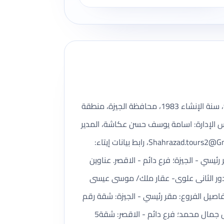
شهر زاد للسياحه شركة سياحة مسجلة ضمن بيانات وزارة السياحة والآثار، رقم الترخيص 450، تأسست بتاريخ 9/29/1983، سنة الإنشاء 1983، محافظة الجيزة، منطقة
الهرم الجيزة. رئيس مجلس الإدارة: اسامة يوسف حسن عكاشة، المدير
Shahrazad.tours2@Gm
، رابط بيانات إيتاء:
https://www.etaa. عدد الفروع المسجلة: 2. أسماء الفروع: مقر رئيسي - الجيزة؛ فرع دائم - الاقصر. عناوين
رقم (11) بالدور السادس – العقار رقم (29) - ش البينى – ناصية شارع عبد السلام عبيد – الهرم؛ شقة5 بالدور الثانى علوى- عقار ملك/ موسى عيسى
صيل الفروع: مقر رئيسي - الجيزة: شقة رقم
(11) بالدور السادس – العقار رقم (29) - ش البينى – ناصية شارع عبد السلام عبيد – الهرم | المدير المسؤل: جمال عوض جمال محمد؛ فرع دائم - الاقصر: شقة5