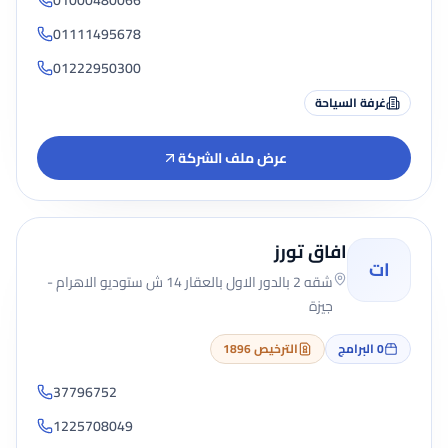
01000480066
01111495678
01222950300
غرفة السياحة
عرض ملف الشركة
افاق تورز
ات
شقه 2 بالدور الاول بالعقار 14 ش ستوديو الاهرام -
جيزة
0
البرامج
الترخيص 1896
37796752
1225708049