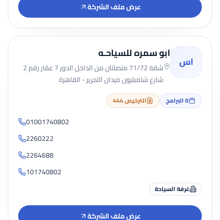
عرض ملف الشركة
ابو سمره للسياحـه
اس
شقة 71/72 متصلتان من الداخل الدور 7 عقار رقم 2
شارع شامبليون ميدان التحرير - القاهرة
0
البرامج
الترخيص 444
01001740802
2260222
2264688
101740802
غرفة السياحة
عرض ملف الشركة