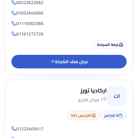
00222622662
01032645066
01110302366
01101272726
غرفة السياحة
عرض ملف الشركة
اركاديا تورز
ات
1 ميدان التحرير
0
البرامج
الترخيص 562
01223403417