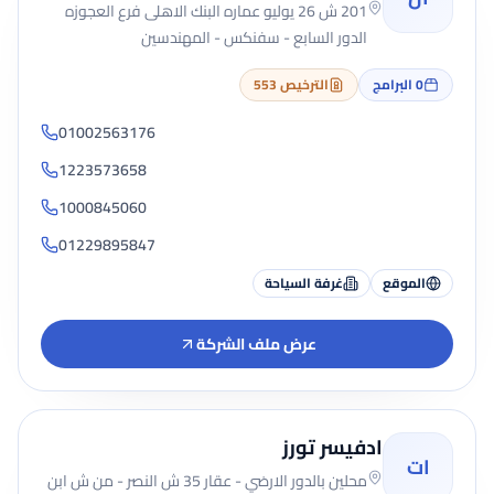
201 ش 26 يوليو عماره البنك الاهلى فرع العجوزه
الدور السابع - سفنكس - المهندسين
0
البرامج
الترخيص 553
01002563176
1223573658
1000845060
01229895847
الموقع
غرفة السياحة
عرض ملف الشركة
ادفيسر تورز
ات
محلين بالدور الارضي - عقار 35 ش النصر - من ش ابن