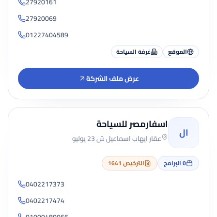
27920161
27920069
01227404589
الموقع
غرفة السياحة
عرض ملف الشركة
اسفارمصر للسياحة
ال
عقار ايهاب اسماعيل ش 23 يوليو
0
البرامج
الترخيص 1641
0402217373
0402217474