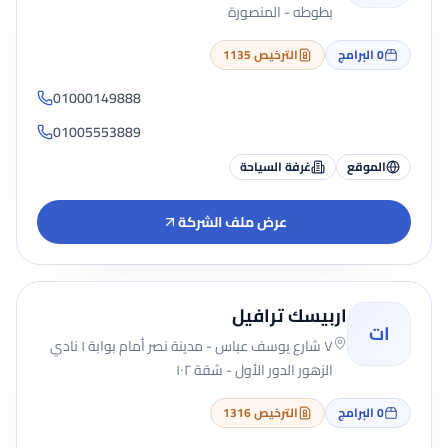
بطوطه - المنصورة
0
البرامج
الترخيص 1135
01000149888
01005553889
الموقع
غرفة السياحة
عرض ملف الشركة
اربيسك ترافيل
ات
٧ شارع يوسف عباس - مدينة نصر أمام بوابة ١ نادي
الزهور الدور الأول - شقة ١٠٢
0
البرامج
الترخيص 1316