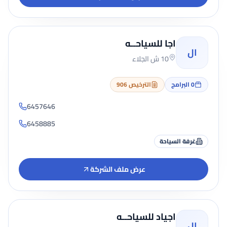
اجا للسياحــه
ال
10 ش الجلاء
0
البرامج
الترخيص 906
6457646
6458885
غرفة السياحة
عرض ملف الشركة
اجياد للسياحــه
ال