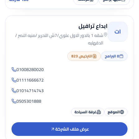
ابداع ترافيل
ات
شقه 1 بالدور الاول علوي/7ش التحرير /منيه النصر /
الدقهليه
0
البرامج
الترخيص 823
01008280020
01111666672
01014714743
0505301888
الموقع
غرفة السياحة
عرض ملف الشركة