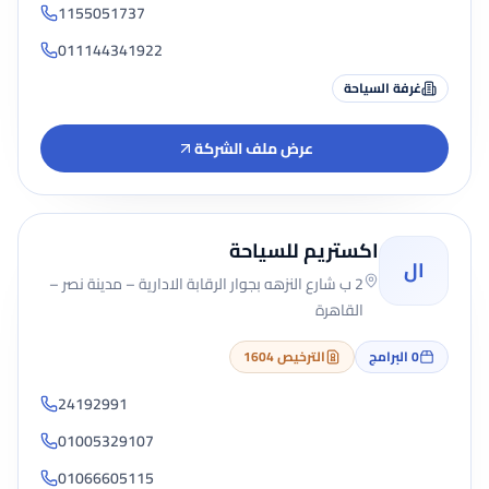
1155051737
011144341922
غرفة السياحة
عرض ملف الشركة
اكستريم للسياحة
ال
2 ب شارع النزهه بجوار الرقابة الادارية – مدينة نصر –
القاهرة
0
البرامج
الترخيص 1604
24192991
01005329107
01066605115