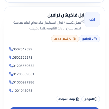
ابل فاكيشن ترافيل
اف
محل 2ملك / نوال اسماعيل جاد سراج امام مدرسة
احمد حسن الزيات الثانويه طلخا دقهليه
0
البرامج
الترخيص 2513
0502542599
0502522573
01205559632
01205559631
01000927986
1001018073
الموقع
غرفة السياحة