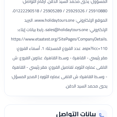
المسؤول: يحيي محمد السيد الدقن. أرقام التواصل:
25910880 / 25929326 / 25905289 / 01222290518،
الموقع الإلكتروني: www.holidaytours.one، البريد
الإلكتروني:
sales@holidaytours.one
، رابط بيانات إيتاء:
https://www.etaatest.org/SitePages/CompanyDetails.
aspx?licc=110. عدد الفروع المسجلة: 1. أسماء الفروع:
مقر رئيسي - القاهرة - وسـط القاهرة. عناوين الفروع: ش
الالفى عماره الثوره. تفاصيل الفروع: مقر رئيسي - القاهرة
- وسـط القاهرة: ش الالفى عماره الثوره | المدير المسؤل:
يحيي محمد السيد الدقن.
بيانات التواصل