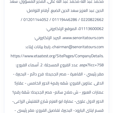
محمد عبد الله محمد عبد الله غالى، المدير المسؤول: سعد
الدين عبد العزيز سعد الدين الضبع. أرقام التواصل:
0220822662 / 01119446286 / 01201144052 /
01113600062، الموقع الإلكتروني:
www.senoritatours.com، البريد الإلكتروني:
chairman@senoritatours.com
، رابط بيانات إيتاء:
https://www.etaatest.org/SitePages/CompanyDetails.
aspx?licc=758. عدد الفروع المسجلة: 2. أسماء الفروع:
مقر رئيسي - القاهرة - مصر الجديدة؛ فرع دائم - البحيرة -
الدقى. عناوين الفروع: شقه رقم4 الدور الخامس - عقار5
عمارات العبور - ش صلاح سالم- مصر الجديدة؛ شقة رقم1
الدور الاول علوى- عمارة ابو العزم شارع التفتيش الزراعى-
قسم ايتاى البارود- البحيرة. تفاصيل الفروع: مقر رئيسي -