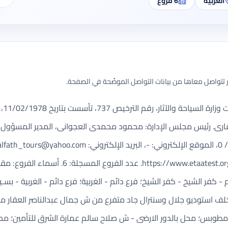
الغربية
6
فروع
تتواصل معاها من بيانات التواصل الموضّحة في الصفحة.
ارى. رئيس مجلس الإدارة: محمود محمدى العجوانى، المدير المسؤول:
lfath
_tours@yahoo.com
test.org/SitePages/CompanyDetails.aspx?licc=737
ئم - كفر الشيخ - كفر الشيخ؛ فرع دائم - الغربية؛ فرع دائم - الغربية - 
ف استوديو جلال وسنترال جاد متفرع من ش جمال عبدالناصر العقار ملك
قسم مطوبس؛ محل بالدور الارضى - ش صلاح سالم عمارة الشرق للتأمين؛ 