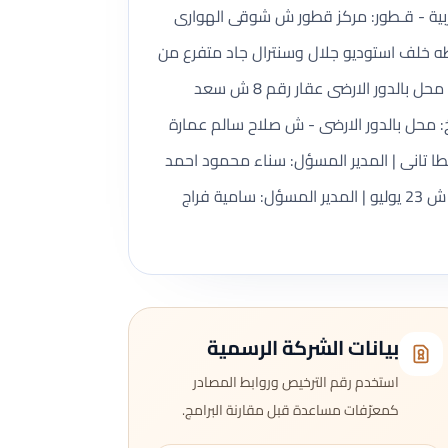
2 يوليو. تفاصيل الفروع: مقر رئيسي - الغربية - قـطور: مركز قطور ش شوقى الهوارى
طه خلف استوديو جلال وسنترال جاد متفرع من
ش جمال عبدالناصر العقار ملك عبدالله محمد عبدالله | المدير المسؤل: محب بهجت علي زغلول؛ فرع دائم - كفر الشيخ: محل بالدور الارضى عقار رقم 8 ش سعد
محل بالدور الارضى - ش صلاح سالم عمارة
طا تانى | المدير المسؤل: سناء محمود احمد
الهمشرى؛ فرع دائم - الغربية - بسـيـون: شقة بالدور الاول علوى - برج الصفوة - امام محطة المياة - بجوار المطافى - ش 23 يوليو | المدير المسؤل: سامية فراج
بيانات الشركة الرسمية
استخدم رقم الترخيص وروابط المصادر
كمعرّفات مساعدة قبل مقارنة البرامج.