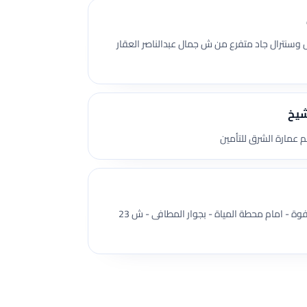
 وسنترال جاد متفرع من ش جمال عبدالناصر العقار
شيخ
 عمارة الشرق للتأمين
شقة بالدور الاول علوى - برج الصفوة - امام محطة المياة - بجوار المطافى - ش 23