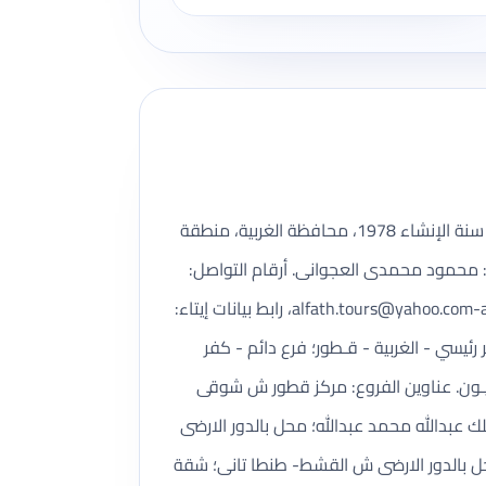
الفتح للسياحة شركة سياحة مسجلة ضمن بيانات وزارة السياحة والآثار، رقم الترخيص 737، تأسست بتاريخ 11/02/1978، سنة الإنشاء 1978، محافظة الغربية، منطقة
 محمود محمدى العجوانى. أرقام التواصل:
alfath.tours@yahoo.com-a
، رابط بيانات إيتاء:
https://www.etaa. عدد الفروع المسجلة: 6. أسماء الفروع: مقر رئيسي - الغربية - قـطور؛ فرع دائم - كفر
بسـيـون. عناوين الفروع: مركز قطور ش شوقى
 عبدالله محمد عبدالله؛ محل بالدور الارضى
محل بالدور الارضى ش القشط- طنطا تانى؛ شقة