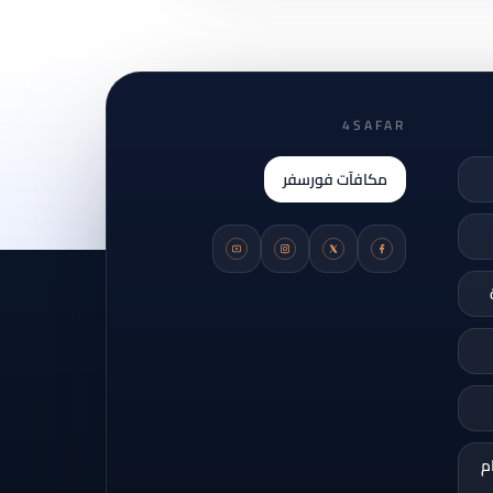
4SAFAR
مكافآت فورسفر
م