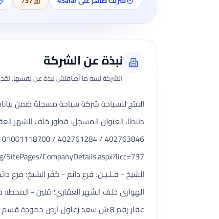
شريك ظاهر على 4Safar
737
نبذة عن الشركة
الشركة لسه ما أضافتش نبذة عن نفسها. تقدر 
طنطا، العنوان المسجل: قطور خلف الشهر العق
402763846 / 402761284 / 01001118700 / 0، الموقع الإلكتروني: -، البريد الإلكتروني:
الشيخ - قـلـيـن؛ فرع دائم - كفر الشيخ؛ فرع دا
الهوارى خلف الشهر العقارى؛ قلين - المحطه خل
عقار رقم 8 ش سعد زغلول ارض حمودة 