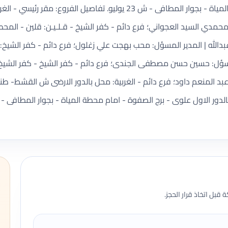
بالدور الاول علوى - برج الصفوة - امام محطة المياة - بجوار المطافى - ش 3
حمدي السيد العجواني؛ فرع دائم - كفر الشيخ - قـلـيـن: قلين - المح
ل: حسين حسن مصطفى الجندى؛ فرع دائم - كفر الشيخ - كفر الشيخ: 
د المنعم داود؛ فرع دائم - الغربية: محل بالدور الارضى ش القشط- طن
قبل اتخاذ قرار الحجز.