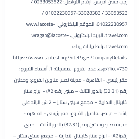
رجب حسن ادريس. أرقام التواصل: 0233053522 /
33053522 / 33028382-01022230957 /
01022230957، الموقع الإلكتروني: www.lacoste-
travel.com، البريد الإلكتروني:
wragab@lacoste-
travel.com
، رابط بيانات إيتاء:
https://www.etaatest.org/SitePages/CompanyDetails.
aspx?licc=730. عدد الفروع المسجلة: 1. أسماء الفروع:
مقر رئيسي - القاهرة - مدينة نصـر. عناوين الفروع: وحدتين
رقم (32،31) بالدور الثالث – مبنى رقم(A2) - ابراج ستار
كابيتال الادارية – مجمع سيتى ستارز – 2 ش الرائد علي
راشد – م.نصر. تفاصيل الفروع: مقر رئيسي - القاهرة -
مدينة نصـر: وحدتين رقم (32،31) بالدور الثالث – مبنى
رقم(A2) - ابراج ستار كابيتال الادارية – مجمع سيتى ستارز –