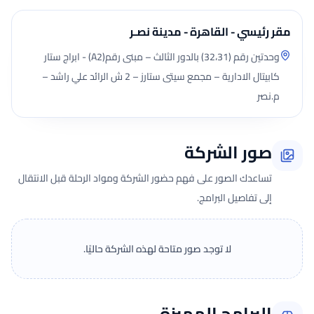
مقر رئيسي - القاهرة - مدينة نصـر
وحدتين رقم (32،31) بالدور الثالث – مبنى رقم(A2) - ابراج ستار
كابيتال الادارية – مجمع سيتى ستارز – 2 ش الرائد علي راشد –
م.نصر
صور الشركة
تساعدك الصور على فهم حضور الشركة ومواد الرحلة قبل الانتقال
إلى تفاصيل البرامج.
لا توجد صور متاحة لهذه الشركة حاليًا.
البرامج المميزة