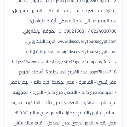
12 عمارات العبور صلاح سالم مصر الجديده. رئيس مجلس
الإدارة: عبد النعيم حسانى عبد الله مكى، المدير المسؤول:
عبد النعيم حسانى عبد الله مكى. أرقام التواصل:
0224030786 / 01090215031، الموقع الإلكتروني:
www.discoverytoursegypt.com، البريد الإلكتروني:
info@discoverytoursegypt.com
، رابط بيانات إيتاء:
https://www.etaatest.org/SitePages/CompanyDetails.
aspx?licc=718. عدد الفروع المسجلة: 6. أسماء الفروع:
مقر رئيسي - القاهرة - مصر الجديدة؛ فرع دائم - البحرالاحمر
- الغردقة؛ فرع دائم - الاقصر؛ فرع دائم - الجيزة - العجوزه؛
فرع دائم - القاهرة - المعادى؛ فرع دائم - القاهرة - مدينة
السلام. عناوين الفروع: عمارات العبور صلاح سالم شقة 6؛
محل رقم 4 بالدور الارضى يمين المدخل - قرية ساند بيتش -