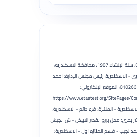
رويالتي للسياحة شركة سياحة مسجلة ضمن بيانات وزارة السياحة والآثار، رقم الترخيص 651، تأسست بتاريخ 02/01/1987، سنة الإنشاء 1987، محافظة الاسكندريه،
 - الاسكندرية. رئيس مجلس الإدارة: احمد
سلامه عرفه، المدير المسؤول: هايدى احمد سلامه. أرقام التواصل: 5724476 / 5724477 / 01222223740 / 01026620099، الموقع الإلكتروني:
https://www.etaatest.org/SitePages/CompanyDetails.?
ع دائم - الاسكندرية - المنتـزة؛ فرع دائم - الاسكندرية.
 - سيدي بشر بحرى؛ محل ببرج القصر الابيض - ش الجيش
الناصر - برج الاخلاص - ميدان محمد نجيب - قسم المنتزه اول - الاسكندرية؛