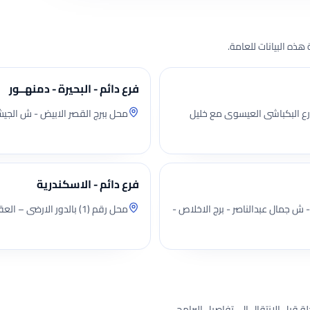
هذه البيانات للعامة.
فرع دائم - البحيرة - دمنهــور
قاطع شارع البكباشى العيسوى مع خليل
محل ببرج القصر الابيض - ش الجي
فرع دائم - الاسكندرية
 رقم (2) - بالدور الاول علوي - بالعقار رقم(96) - ش جمال عبدالناصر - برج الاخلاص -
محل رقم (1) بالدور الارضى – العقار رقم (16) - ش الغرفة التجارية - قسم العطارين
قبل الانتقال إلى تفاصيل البرامج.