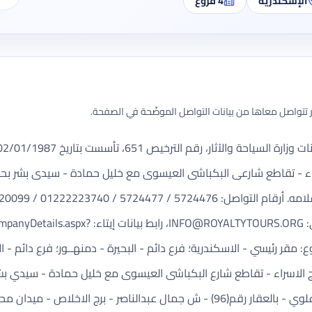
الإسكندرية
4
فروع
تتواصل معاها من بيانات التواصل الموضّحة في الصفحة.
ء - تقاطع شارعى البكباشى العيسوى مع خليل حمادة - سيدى بشر بحرى
INFO@ROYALTYTOURS.ORG
، رابط بيانات إيتاء: aspx
فروع المسجلة: 4. أسماء الفروع: مقر رئيسي - الاسكندرية؛ فرع دائم - البحيرة - دمنهــور؛ فر
 رقم 4 و 5 - مستويين - برج الاسراء - تقاطع شارع البكباشى العيسوى مع خليل حمادة
امام مدرية الامن؛ شقة رقم (2) - بالدور الاول علوي - بالعقار رقم(96) - ش جمال عبد