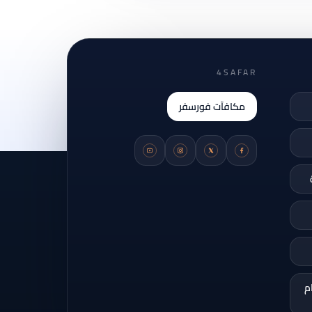
4SAFAR
مكافآت فورسفر
م