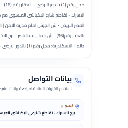
الاسراء - تقاطع شارع البكباشى العيسوى مع خل
بالعقار رقم(96) - ش جمال عبدالنا
دائم - الاسكندرية: محل رقم (1) بالدور الارضى – العقار رقم (16) - ش الغرفة التجارية - قسم العطارين | المدير المسؤل: اسلام محمد حفظى عبد العزيز.
بيانات التواصل
استخدم القنوات المتاحة لمراجعة بيانات الشركة 
العنوان
برج الاسراء - تقاطع شارعى البكباشى العي