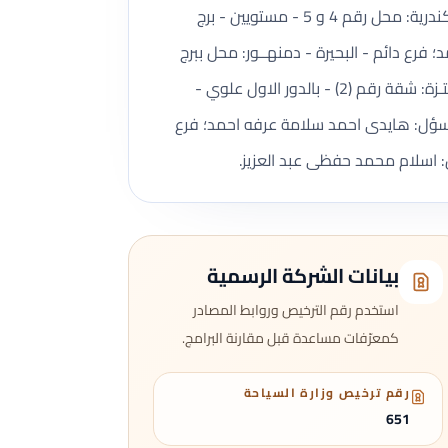
محل رقم (1) بالدور الارضى – العقار رقم (16) - ش الغرفة التجارية - قسم العطارين. تفاصيل الفروع: مقر رئيسي - الاسكندرية: محل رقم 4 و 5 - مستويين - برج
رع دائم - البحيرة - دمنهــور: محل ببرج
القصر الابيض - ش الجيش امام مدرية الامن | المدير المسؤل: السيد عبدالعزيز احمد عبيد؛ فرع دائم - الاسكندرية - المنتـزة: شقة رقم (2) - بالدور الاول علوي -
دير المسؤل: هايدى احمد سلامة عرفه احمد؛ فرع
بيانات الشركة الرسمية
استخدم رقم الترخيص وروابط المصادر
كمعرّفات مساعدة قبل مقارنة البرامج.
رقم ترخيص وزارة السياحة
651