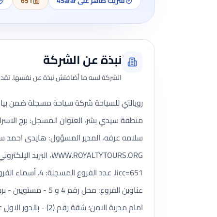
شريك ظاهر على 4Safar
651
نبذة عن الشركة
الشركة لسه ما أضافتش نبذة عن نفسها. تقدر 
منطقة سيدي بشر، العنوان المسجل: برج الاسرا
WWW.ROYALTYTOURS.ORG، البريد الإلكتروني:
licc=651. عدد ال
عناوين الفروع: محل