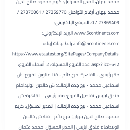
محمد نبهان، المدير المسؤول: كريم محمود صلاح الدين
محمد نبهان. أرقام التواصل: 27359770 / 27370861 /
27369409 / 0، الموقع الإلكتروني:
www.5continents.com، البريد الإلكتروني:
info@5continents.com
، رابط بيانات إيتاء:
https://www.etaatest.org/SitePages/CompanyDetails.
aspx?licc=642. عدد الفروع المسجلة: 2. أسماء الفروع:
مقر رئيسي - القاهرة؛ فرع دائم - قنا. عناوين الفروع: ش
اسماعيل محمد - برج جده الزمالك؛ ش خالدبن الوليدامام
فندق ايزيس. تفاصيل الفروع: مقر رئيسي - القاهرة: ش
اسماعيل محمد - برج جده الزمالك | المدير المسؤل: كريم
محمود صلاح الدين بنهان؛ فرع دائم - قنا: ش خالدبن
الوليدامام فندق ايزيس | المدير المسؤل: محمد عثمان