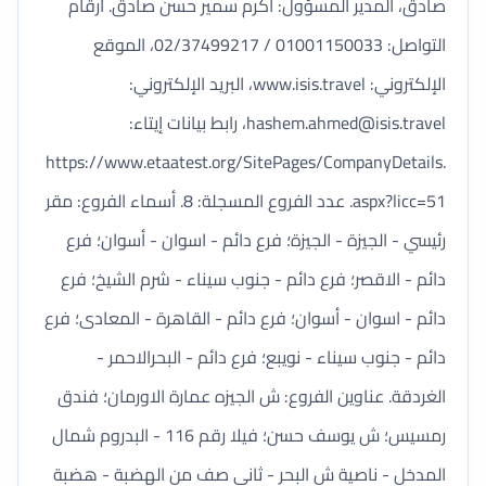
صادق، المدير المسؤول: اكرم سمير حسن صادق. أرقام
التواصل: 01001150033 / 02/37499217، الموقع
الإلكتروني: www.isis.travel، البريد الإلكتروني:
hashem.ahmed@isis.travel
، رابط بيانات إيتاء:
https://www.etaatest.org/SitePages/CompanyDetails.
aspx?licc=51. عدد الفروع المسجلة: 8. أسماء الفروع: مقر
رئيسي - الجيزة - الجيزة؛ فرع دائم - اسوان - أسوان؛ فرع
دائم - الاقصر؛ فرع دائم - جنوب سيناء - شرم الشيخ؛ فرع
دائم - اسوان - أسوان؛ فرع دائم - القاهرة - المعادى؛ فرع
دائم - جنوب سيناء - نويبع؛ فرع دائم - البحرالاحمر -
الغردقة. عناوين الفروع: ش الجيزه عمارة الاورمان؛ فندق
رمسيس؛ ش يوسف حسن؛ فيلا رقم 116 - البدروم شمال
المدخل - ناصية ش البحر - ثاني صف من الهضبة - هضبة