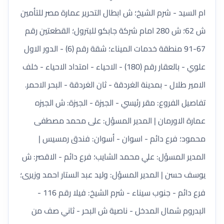
ام السيد - شرم الشيخ؛ ش ابطال التحرير عمارة مصر للتأمين
ش 62؛ ش 280 امام شركة جابكو للبترول؛ القطعتين رقم
67-91 منطقة خدمات الميناء؛ شقة رقم (6) - الدور الاول
علوي - بالعقار رقم (180) - الاحياء - امتداد الاحياء - خلف
الامير طلال - بمدينة الغردقة - ثان الغردقة - البحر الاحمر.
تفاصيل الفروع: مقر رئيسي - الجيزة - الجيزة: ش الجيزه
عمارة الاورمان | المدير المسؤل: على محمد مصطفى
محمود؛ فرع دائم - اسوان - أسوان: فندق رمسيس |
المدير المسؤل: علي محمد الشايب؛ فرع دائم - الاقصر: ش
يوسف حسن | المدير المسؤل: وليد عبد الستار احمد وزيرى؛
فرع دائم - جنوب سيناء - شرم الشيخ: فيلا رقم 116 -
البدروم شمال المدخل - ناصية ش البحر - ثاني صف من