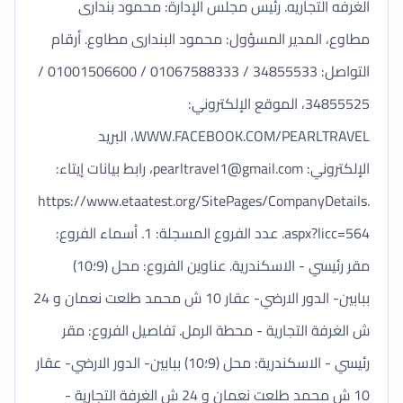
الغرفه التجاريه. رئيس مجلس الإدارة: محمود بندارى
مطاوع، المدير المسؤول: محمود البندارى مطاوع. أرقام
التواصل: 34855533 / 01067588333 / 01001506600 /
34855525، الموقع الإلكتروني:
WWW.FACEBOOK.COM/PEARLTRAVEL، البريد
الإلكتروني:
pearltravel1@gmail.com
، رابط بيانات إيتاء:
https://www.etaatest.org/SitePages/CompanyDetails.
aspx?licc=564. عدد الفروع المسجلة: 1. أسماء الفروع:
مقر رئيسي - الاسكندرية. عناوين الفروع: محل (9؛10)
ببابين- الدور الارضي- عقار 10 ش محمد طلعت نعمان و 24
ش الغرفة التجارية - محطة الرمل. تفاصيل الفروع: مقر
رئيسي - الاسكندرية: محل (9؛10) ببابين- الدور الارضي- عقار
10 ش محمد طلعت نعمان و 24 ش الغرفة التجارية -