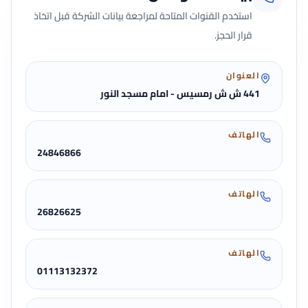
استخدم القنوات المتاحة لمراجعة بيانات الشركة قبل اتخاذ
قرار الحجز.
العنوان
441 ش ش رمسيس - امام مسجد النور
الهاتف
24846866
الهاتف
26826625
الهاتف
01113132372