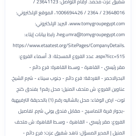
شفيق عزت محمد. أرقام التواصل: 23641123 /
23648016 / 2364 / 1006694426، الموقع الإلكتروني:
www.tomygroupegypt.com، البريد الإلكتروني:
heg.umra@tomygroupegypt.com
، رابط بيانات إيتاء:
https://www.etaatest.org/SitePages/CompanyDetails.
aspx?licc=515. عدد الفروع المسجلة: 3. أسماء الفروع:
مقر رئيسي - القاهرة - وسـط القاهرة؛ فرع دائم -
البحرالاحمر - الغردقة؛ فرع دائم - جنوب سيناء - شرم الشيخ.
عناوين الفروع: ش متحف المنيل؛ محل رقم1 بفندق كنج
توت- ارض الوفاء؛ محل بالشاليه رقم (1) بالحديقة الترفيهية
-بجوار قرية التماسيح - مقابل فندق يوني شرم. تفاصيل
الفروع: مقر رئيسي - القاهرة - وسـط القاهرة: ش متحف
المنيل | المدير المسؤل: ناهد شفيق عزت؛ فرع دائم -