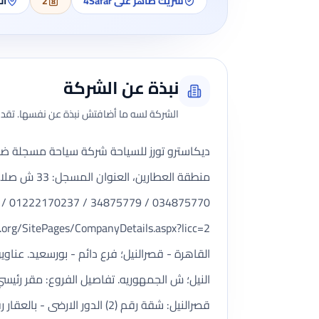
شريك ظاهر على 4Safar
2
ال
نبذة عن الشركة
الشركة لسه ما أضافتش نبذة عن نفسها. تقدر 
034875770 / 34875779 / 01222170237 / 0، الموقع الإلكتروني: www.decastrotours.com، البريد الإلكتروني:
النيل؛ ش الجمهوريه. تفاصيل الفروع: مقر رئيسي