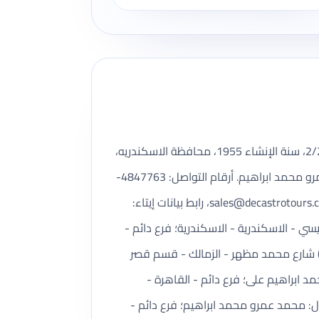
ديكاسترو تورز للسياحة شركة سياحة مسجلة ضمن بيانات وزارة السياحة والآثار، رقم الترخيص 2، تأسست بتاريخ 2/21/1955، سنة الإنشاء 1955، محافظة الاسكندريه،
منطقة العطارين، العنوان المسجل: 33 ش صلاح سالم. رئيس مجلس الإدارة: عمرو محمد ابراهيم، المدير المسؤول: عمرو محمد ابراهيم. أرقام التواصل: 4847763-
sales@decastrotours.
، رابط بيانات إيتاء:
https://ww. عدد الفروع المسجلة: 3. أسماء الفروع: مقر رئيسي - الاسكندرية - الاسكندرية؛ فرع دائم -
ة - قصرالنيل؛ فرع دائم - بورسعيد. عناوين الفروع: ش صلاح سالم؛ شقة رقم (2) الدور الارضى - بالعقار رقم (35 أ) شارع محمد مظهر - الزمالك - قسم قصر
د ابراهيم على؛ فرع دائم - القاهرة -
 النيل | المدير المسؤل: محمد عمرو محمد ابراهيم؛ فرع دائم -