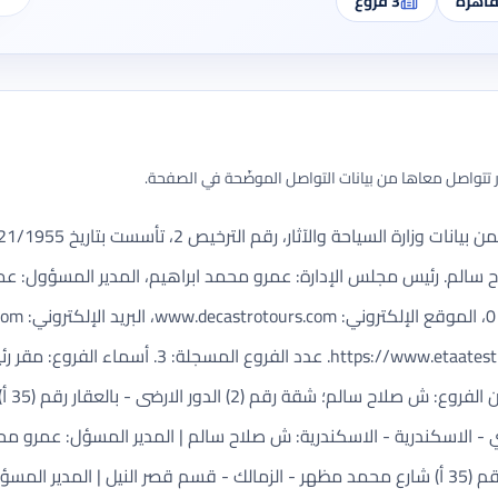
قاهرة
3
فروع
تتواصل معاها من بيانات التواصل الموضّحة في الصفحة.
com
w.etaatest.org/SitePages/CompanyDetails.aspx?licc=2
القاهر
 - الاسكندرية - الاسكندرية: ش صلاح سالم | المدير المسؤل: عمرو محم
قصرالنيل: شقة رقم (2) الدور الارضى - بالعقار رقم (35 أ) شارع محمد مظهر - الزمالك - قسم قصر