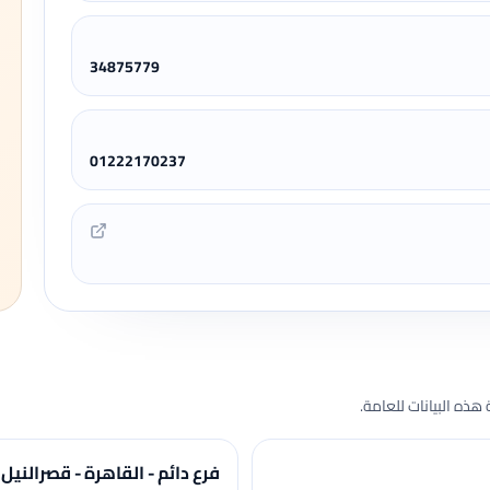
34875779
01222170237
هذه البيانات للعامة.
فرع دائم - القاهرة - قصرالنيل