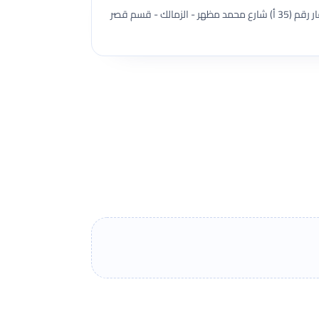
شقة رقم (2) الدور الارضى - بالعقار رقم (35 أ) شارع محمد مظهر - الزمالك - قسم قصر