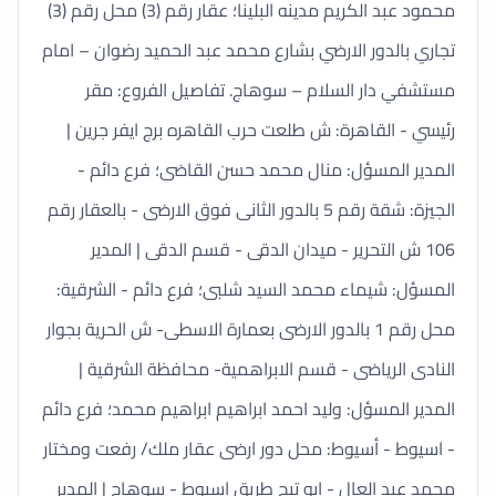
محمود عبد الكريم مدينه البلينا؛ عقار رقم (3) محل رقم (3)
تجاري بالدور الارضي بشارع محمد عبد الحميد رضوان – امام
مستشفي دار السلام – سوهاج. تفاصيل الفروع: مقر
رئيسي - القاهرة: ش طلعت حرب القاهره برج ايفر جرين |
المدير المسؤل: منال محمد حسن القاضى؛ فرع دائم -
الجيزة: شقة رقم 5 بالدور الثانى فوق الارضى - بالعقار رقم
106 ش التحرير - ميدان الدقى - قسم الدقى | المدير
المسؤل: شيماء محمد السيد شلبى؛ فرع دائم - الشرقية:
محل رقم 1 بالدور الارضى بعمارة الاسطى- ش الحرية بجوار
النادى الرياضى - قسم الابراهمية- محافظة الشرقية |
المدير المسؤل: وليد احمد ابراهيم ابراهيم محمد؛ فرع دائم
- اسيوط - أسيوط: محل دور ارضى عقار ملك/ رفعت ومختار
محمد عبد العال - ابو تيج طريق اسيوط - سوهاج | المدير