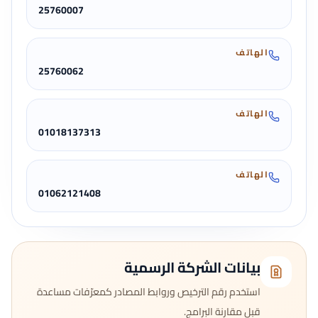
25760007
الهاتف
25760062
الهاتف
01018137313
الهاتف
01062121408
بيانات الشركة الرسمية
استخدم رقم الترخيص وروابط المصادر كمعرّفات مساعدة
قبل مقارنة البرامج.