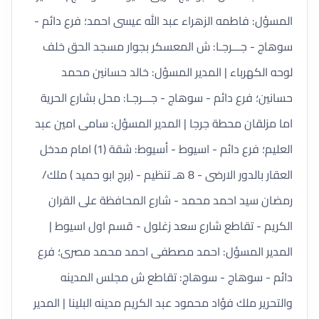
المسؤل: فاطمه الزهراء عبد الله عيسى احمد؛ فرع دائم -
سوهاج - جـــرجـا: ش المعسكر بجوار مسجد الحق خلف
لوحه الكهرباء | المدير المسؤل: خالد حسانين محمد
حسانين؛ فرع دائم - سوهاج - جـــرجـا: محل بشارع الحرية
اما مزلقان محطة جرجا | المدير المسؤل: سامى امين عبد
العليم؛ فرع دائم - اسيوط - أسيوط: شقة (1) امام مدخل
العقار بالدور الارضى - 8 هـ تنظيم - (برج ابو حميد ) ملك/
رمضان سيد احمد محمد - شارع المحافظة على القران
الكريم - تقاطع شارع سعد زغلول - قسم اول اسيوط |
المدير المسؤل: احمد مصطفى احمد محمد مصرى؛ فرع
دائم - سوهاج - سوهاج: تقاطع ش مجلس المدينه
والتحرير ملك فؤاد محمود عبد الكريم مدينه البلينا | المدير