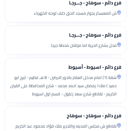
فرع دائم - سوهاج - جـــرجـا
ش المعسكر بجوار مسجد الحق خلف لوحه الكهرباء
فرع دائم - سوهاج - جـــرجـا
محل بشارع الحرية اما مزلقان محطة جرجا
فرع دائم - اسيوط - أسيوط
شقة (1) امام مدخل العقار بالدور الارضى - 8 هـ تنظيم - (برج ابو
حميد ) ملك/ رمضان سيد احمد محمد - شارع المحافظة على القران
الكريم - تقاطع شارع سعد زغلول - قسم اول اسيوط
فرع دائم - سوهاج - سوهاج
تقاطع ش مجلس المدينه والتحرير ملك فؤاد محمود عبد الكريم