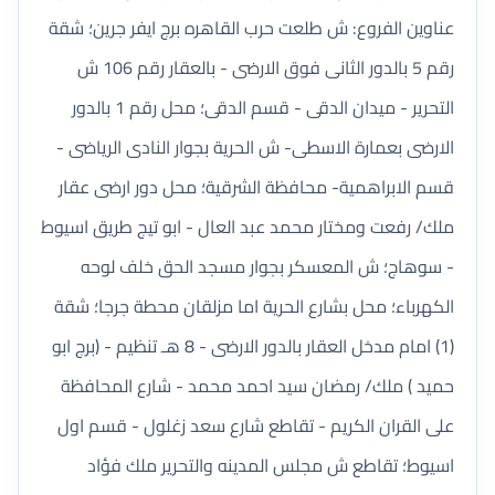
عناوين الفروع: ش طلعت حرب القاهره برج ايفر جرين؛ شقة
رقم 5 بالدور الثانى فوق الارضى - بالعقار رقم 106 ش
التحرير - ميدان الدقى - قسم الدقى؛ محل رقم 1 بالدور
الارضى بعمارة الاسطى- ش الحرية بجوار النادى الرياضى -
قسم الابراهمية- محافظة الشرقية؛ محل دور ارضى عقار
ملك/ رفعت ومختار محمد عبد العال - ابو تيج طريق اسيوط
- سوهاج؛ ش المعسكر بجوار مسجد الحق خلف لوحه
الكهرباء؛ محل بشارع الحرية اما مزلقان محطة جرجا؛ شقة
(1) امام مدخل العقار بالدور الارضى - 8 هـ تنظيم - (برج ابو
حميد ) ملك/ رمضان سيد احمد محمد - شارع المحافظة
على القران الكريم - تقاطع شارع سعد زغلول - قسم اول
اسيوط؛ تقاطع ش مجلس المدينه والتحرير ملك فؤاد