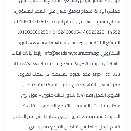
مول ثري سكاز بلازا ش التسعين التجمع الخامس. رئيس
مجلس الإدارة: سماح توفيق حسن علي، المدير المسؤول:
سماح توفيق حسن علي. أرقام التواصل: 01090000250 /
0020228114552 / 01024000064 / 01008000250،
الموقع الإلكتروني: www.academytours.com.eg، البريد
الإلكتروني:
info@academytours.com.eg
، رابط بيانات إيتاء:
https://www.etaatest.org/SitePages/CompanyDetails.
aspx?licc=333. عدد الفروع المسجلة: 2. أسماء الفروع:
مقر رئيسي - القاهرة؛ فرع دائم - الاسكندرية. عناوين
الفروع: المحل رقم (54) بالدور الثالث علوى - مول ثرى
سكايز بلازا - ش التسعين - التجمع الخامس- القاهرة
الجديدة؛ شقة رقم 2 الدور الارضى عقار 33 ش عمر المختار
قسم الرمل جناكليس. تفاصيل الفروع: مقر رئيسي -