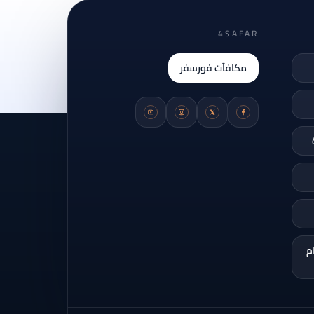
4SAFAR
مكافآت فورسفر
م