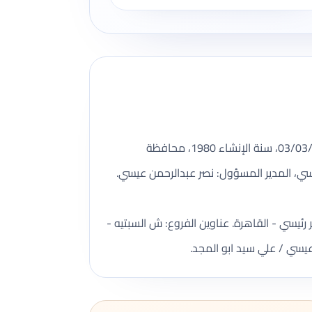
نصر كار للنقل السياحى شركة سياحة مسجلة ضمن بيانات وزارة السياحة والآثار، رقم الترخيص 262، تأسست بتاريخ 03/03/1980، سنة الإنشاء 1980، محافظة
نصر عبدالرحمن عيسي، المدير المسؤول: نصر عبدالرحمن عيسي.
https://www.etaates. عدد الفروع المسجلة: 1. أسماء الفروع: مقر رئيسي - القاهرة. عناوين الفروع: ش السبتيه -
يسي / علي سيد ابو المجد.