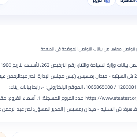
القاهرة
1
فروع
تتواصل معاها من بيانات التواصل الموضّحة في الصفحة.
القاهرة، منطقة وسط البلد، العنوان المسجل: 2 ش السبتيه - ميدان رمسيس. رئيس مجلس الإدارة: 
أرقام التواصل: 25740597 / 22753836 / 1280081380 / 1065865008، الموقع الإلكتروني: -، رابط بيانات إيتاء:
t.org/SitePages/CompanyDetails.aspx?licc=262
قاهرة: ش السبتيه - ميدان رمسيس | المدير المسؤل: نصر عبد الرحمن ع