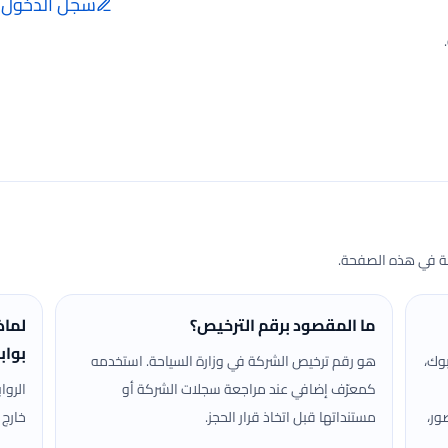
سجل الدخول ل
إضافة الرأي تتم فقط ب
الفعلية.
حة في هذه الصفحة.
ما المقصود برقم الترخيص؟
لماذ
بواب
وك،
هو رقم ترخيص الشركة في وزارة السياحة. استخدمه
كمعرّف إضافي عند مراجعة سجلات الشركة أو
الروا
ور،
مستنداتها قبل اتخاذ قرار الحجز.
خارج 