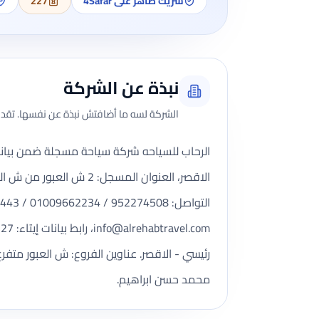
شريك ظاهر على 4Safar
227
نبذة عن الشركة
الشركة لسه ما أضافتش نبذة عن نفسها. تقدر 
الاقصر، العنوان المسج
التواصل: 952274508 / 01009662234 / 01222147443 / 01111060063، الموقع الإلكتروني: www.alrehabtravel.com، البريد الإلكتروني:
info@alrehabtravel.com
رئيسي - الاقصر. عناوين الفروع: ش العبور متفر
محمد حسن ابراهيم.