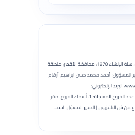
الرحاب للسياحه شركة سياحة مسجلة ضمن بيانات وزارة السياحة والآثار، رقم الترخيص 227، تأسست بتاريخ 12/26/1978، سنة الإنشاء 1978، محافظة الأقصر، منطقة
يم، المدير المسؤول: أحمد محمد حسن ابراهيم. أرقام
، رابط بيانات إيتاء: https://www.etaatest.org/SitePages/CompanyDetails.aspx?licc=227. عدد الفروع المسجلة: 1. أسماء الفروع: مقر
رع من ش التلفزيون | المدير المسؤل: احمد