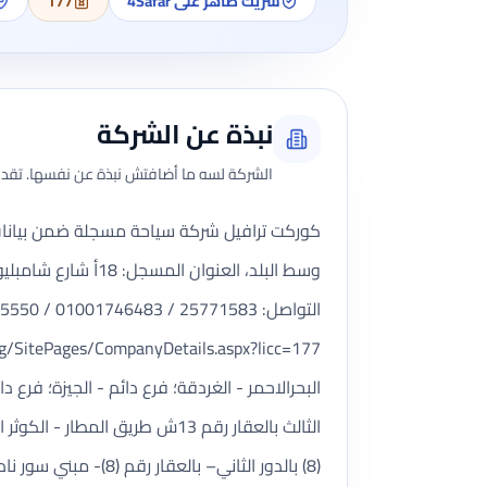
شريك ظاهر على 4Safar
177
نبذة عن الشركة
الشركة لسه ما أضافتش نبذة عن نفسها. تقدر 
وسط البلد، العنو
التواصل: 25771583 / 01001746483 / 010655755550 / 0، البريد الإلكتروني: