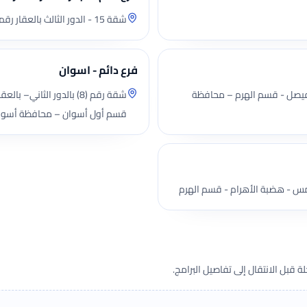
شقة 15 - الدور الثالث بالعقار رقم 13ش طريق المطار - الكوثر الجديد - الغردقة
فرع دائم - اسوان
دور الثالث– بالعقار رقم (136)شارع فيصل - قسم الهرم – محافظة
قسم أول أسوان – محافظة أسوا
قبل الانتقال إلى تفاصيل البرامج.