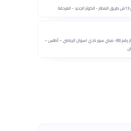
شقة رقم (8) بالدور الثاني– بالعقار رقم (8)- مبني سور نادي اسوان الرياضي – أطلس –
ن