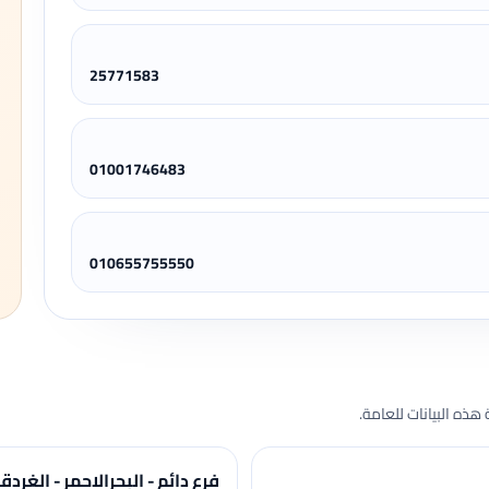
25771583
01001746483
010655755550
هذه البيانات للعامة.
فرع دائم - البحرالاحمر - الغردق