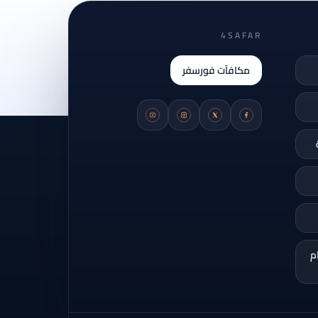
4SAFAR
مكافآت فورسفر
م