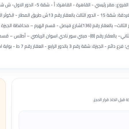
احمس - هضبة الأهرام - قسم الهرم. تفاصيل الفروع:
محمد حسنى حسن؛ فرع دائم - البحرالاحمر - الغردقة: شقة 15 
على فرج؛ فرع دائم - الجيزة: شقة رقم (6) بالدور الثالث– بالعقار رقم (136)شا
بدوى؛ فرع دائم - اسوان: شقة رقم (8) بالدور الثاني– بالعقار رقم (8)- مبني سور ناد
المسؤل: شادى حسن محمد حسنى حسن
قبل اتخاذ قرار الحجز.