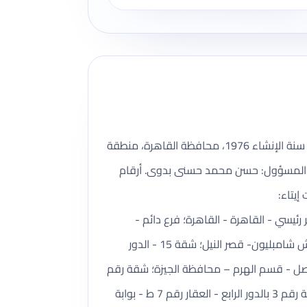
كوركت ترافيل شركة سياحة مسجلة ضمن بيانات وزارة السياحة والآثار، رقم الترخيص 177، تأسست بتاريخ 10/10/1976، سنة الإنشاء 1976، محافظة القاهرة، منطقة
دوى، المدير المسؤول: حسن محمد حسنى بدوى. أرقام
 إيتاء:
https://www.eta. عدد الفروع المسجلة: 5. أسماء الفروع: مقر رئيسي - القاهرة - القاهرة؛ فرع دائم -
البحرالاحمر - الغردقة؛ فرع دائم - الجيزة؛ فرع دائم - اسوان؛ فرع دائم - الجيزة. عناوين الفروع: أ - شقة 5- الدور الاول- ش شامبليون- قصر النيل؛ شقة 15 - الدور
ق المطار - الكوثر الجديد - الغردقة؛ شقة رقم (6) بالدور الثالث– بالعقار رقم (136)شارع فيصل - قسم الهرم – محافظة الجيزة؛ شقة رقم
(8) بالدور الثاني– بالعقار رقم (8)- مبني سور نادي اسوان الرياضي – أطلس – قسم أول أسوان – محافظة أسوان؛ شقة رقم 3 بالدور الرابع - العقار رقم 7 ط - بوابة