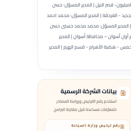
 مقر رئيسي - القاهرة - القاهرة: أ - شقة 5- الدور الاول- ش شامبليون- قصر النيل | المدير المسؤل: حسن
- الدور الثالث بالعقار رقم 13ش طريق المطار - الكوثر الجديد - الغردقة | المدير المسؤل: محمد احمد
رع فيصل - قسم الهرم – محافظة الجيزة | المدير المسؤل: محمد محمد حسنى حسن
ي اسوان الرياضي – أطلس – قسم أول أسوان – محافظة أسوان | المدير
 بدوى؛ فرع دائم - الجيزة: شقة رقم 3 بالدور الرابع - العقار رقم 7 ط - بوابة احمس - هضبة الأهرام - قسم الهرم | المدير
بيانات الشركة الرسمية
استخدم رقم الترخيص وروابط المصادر
كمعرّفات مساعدة قبل مقارنة البرامج.
رقم ترخيص وزارة السياحة