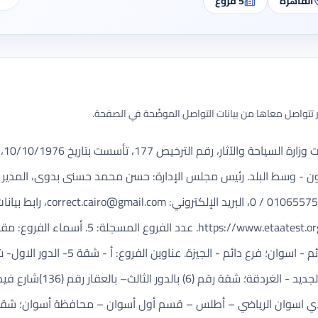
القاهرة
5
فروع
تتواصل معاها من بيانات التواصل الموضّحة في الصفحة.
ان المسجل: 18أ شارع شامبليون - وسط البلد. رئيس مجلس الإدارة: حسن محمد حسنى ب
correct.cairo@gmail.com
، رابط بيانات
atest.org/SitePages/CompanyDetails.aspx?licc=177
الثالث بالعقار رقم 13ش طري