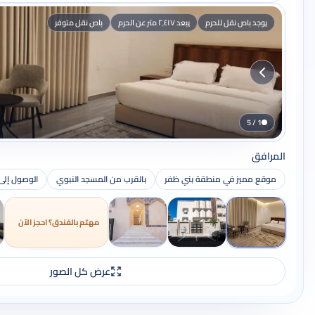
يوجد باص نقل للحرم
يبعد ٢٬٤١٧ متر عن الحرم
باص نقل متوفر
1 / 5
المرافق
موقع مميز في منطقة بني ظفر
بالقرب من المسجد النبوي
الوصول إلى 
مهتم بالفندق؟ احجز الآن
عرض كل الصور