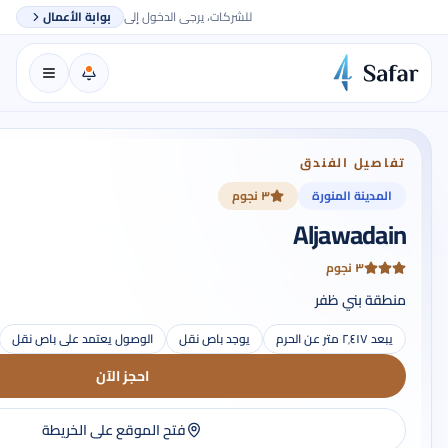
للشركات، يرجى الدخول إلى
بوابة الأعمال
تفاصيل الفندق
المدينة المنورة
٣ نجوم
Aljawadain
٣ نجوم
منطقة بني ظفر
يبعد ٢٬٤١٧ متر عن الحرم
يوجد باص نقل
الوصول يعتمد على باص نقل
احجز الآن
فتح الموقع على الخريطة