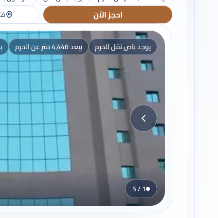
احجز الآن
فت
يوجد باص نقل للحرم
يبعد 4,448 متر عن الحرم
ب
1 / 5