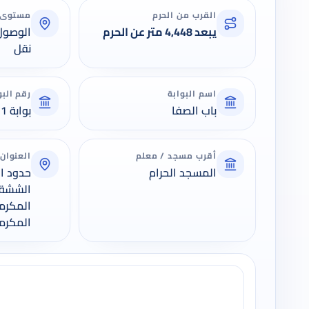
القرب من الحرم
مستوى 
يبعد 4,448 متر عن الحرم
الوصول
نقل
اسم البوابة
رقم البو
باب الصفا
بوابة 11
أقرب مسجد / معلم
العنوان
المسجد الحرام
حدود ال
الششة,
المكرم
المكرمة, 3