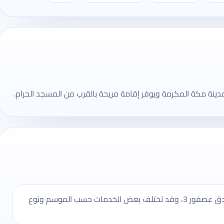
يُنصح بالتأكد من مواعيد تسجيل الدخول والخروج في فندق عصفور 3، وقد تختلف بعض الخدمات حسب الموسم ونوع