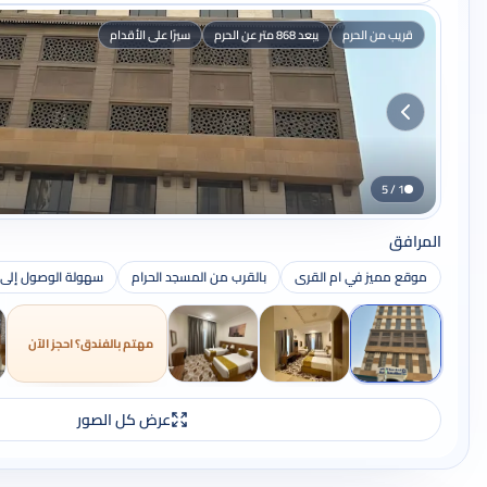
قريب من الحرم
يبعد 868 متر عن الحرم
سيرًا على الأقدام
1 / 5
المرافق
موقع مميز في ام القرى
بالقرب من المسجد الحرام
سهولة الوصول إلى 
مهتم بالفندق؟ احجز الآن
عرض كل الصور