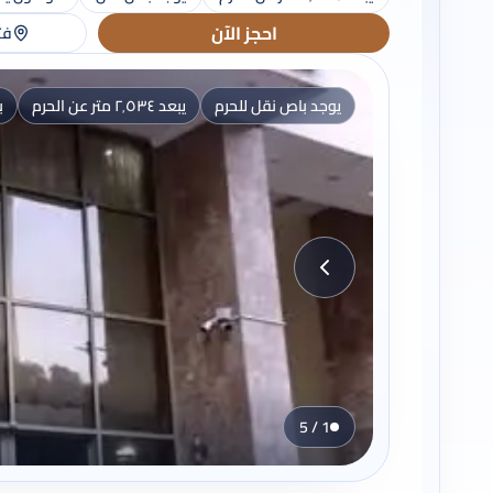
احجز الآن
فت
يوجد باص نقل للحرم
يبعد ٢٬٥٣٤ متر عن الحرم
ب
1 / 5