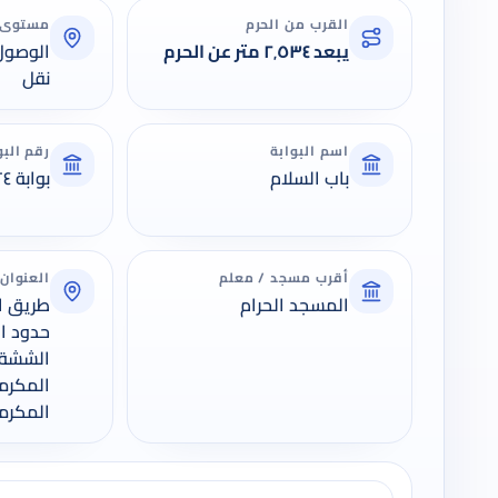
القرب من الحرم
مستوى 
يبعد ٢٬٥٣٤ متر عن الحرم
الوصول
نقل
اسم البوابة
رقم البو
باب السلام
بوابة ٢٤
أقرب مسجد / معلم
العنوان
المسجد الحرام
طريق ا
حدود ال
الششة,
المكرم
المكرمة, 8