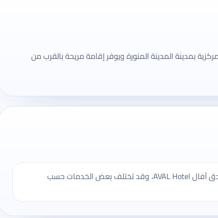
يقع في المنطقة المركزية بمدينة المدينة المنورة ويوفر إقامة مريحة بالقرب من
يُنصح بالتأكد من مواعيد تسجيل الدخول والخروج في فندق آفال AVAL Hotel، وقد تختلف بعض الخدمات حسب