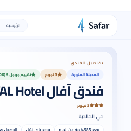
الرئيسية
تفاصيل الفندق
المدينة المنورة
3 نجوم
تقييم جوجل 5 (206)
فندق آفال AVAL Hotel
3 نجوم
حي الخالدية
يبعد 4,985 متر عن الحرم
يوجد باص نقل
الوصول يع