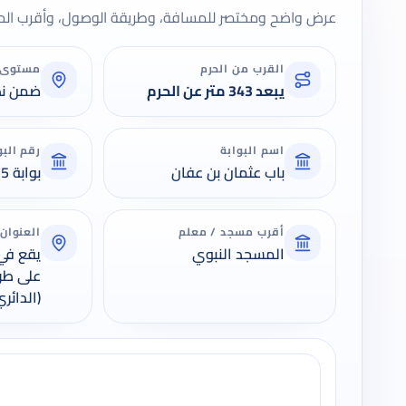
عرض واضح ومختصر للمسافة، وطريقة الوصول، وأقرب المعا
القرب من الحرم
مستوى 
يبعد 343 متر عن الحرم
ضمن نط
اسم البوابة
رقم البو
باب عثمان بن عفان
بوابة 25
أقرب مسجد / معلم
العنوان
المسجد النبوي
يقع في 
على طر
(الدائري