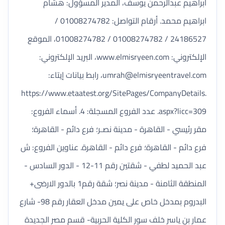
ابراهيم عبدالرحمن يوسف، المدير المسؤول: هشام
ابراهيم محمد. أرقام التواصل: 01008274782 /
24186527 / 01008274782 / 01008274782، الموقع
الإلكتروني: www.elmisryeen.com، البريد الإلكتروني:
umrah@elmisryeentravel.com
، رابط بيانات إيتاء:
https://www.etaatest.org/SitePages/CompanyDetails.
aspx?licc=309. عدد الفروع المسجلة: 4. أسماء الفروع:
مقر رئيسي - القاهرة - مدينة نصـر؛ فرع دائم - القاهرة؛
فرع دائم - القاهرة؛ فرع دائم - القاهرة. عناوين الفروع: ش
عبد الحميد لطفي - شقتين رقم 11-12 - الدور السادس -
المنطقة الثامنة - مدينة نصر؛ شقة رقم1 بالدور الارضى+
البدروم بمدخل خاص على يمين مدخل العقار رقم 98- شارع
عمار بن ياسر خلف سور الكلية الحربية- قسم مصر الجديدة